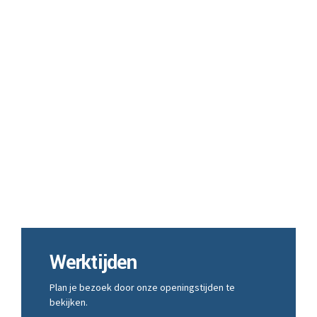
Raw
HTML
content
...
Werktijden
Plan je bezoek door onze openingstijden te
bekijken.