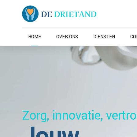
HOME
OVER ONS
DIENSTEN
CO
Gezondheid Eerst
Zorg, innovatie, vert
Laat ons u
Toegewijd aan uitmu
Jouw