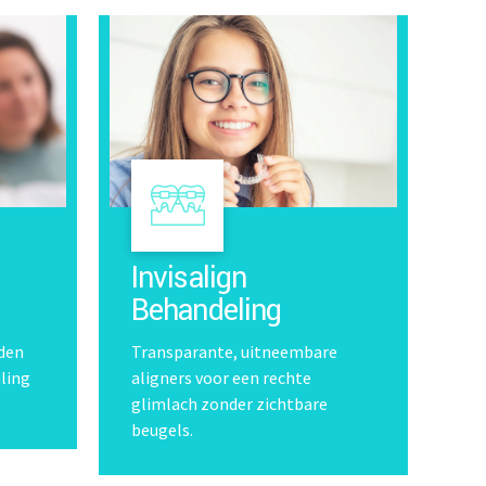
Invisalign
Behandeling
den
Transparante, uitneembare
aling
aligners voor een rechte
glimlach zonder zichtbare
beugels.