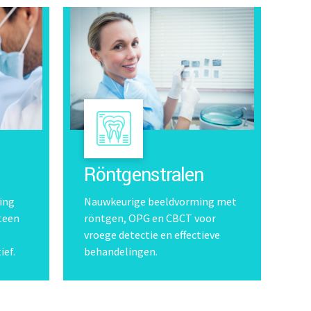
Röntgenstralen
ing
Nauwkeurige beeldvorming met
teen
röntgen, OPG en CBCT voor
vroege detectie en effectieve
ief.
behandelingen.