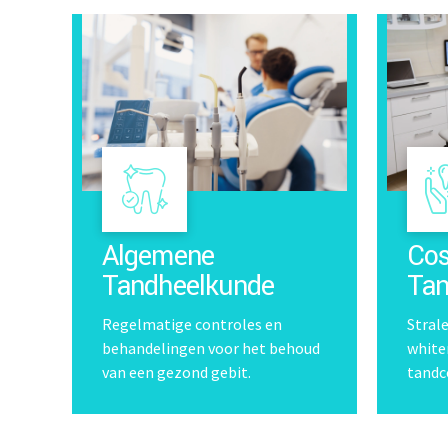
Algemene
Cos
Tandheelkunde
Tan
Regelmatige controles en
Stral
behandelingen voor het behoud
white
van een gezond gebit.
tandc