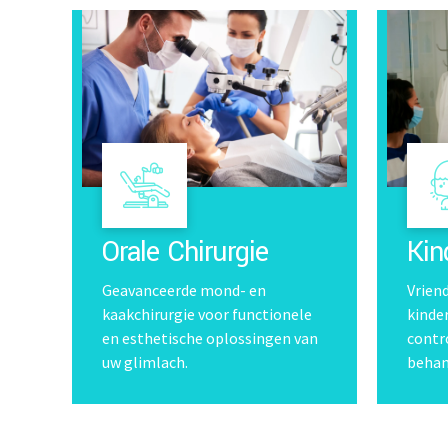
Orale Chirurgie
Kin
Geavanceerde mond- en
Vrien
kaakchirurgie voor functionele
kinde
en esthetische oplossingen van
contro
uw glimlach.
behan