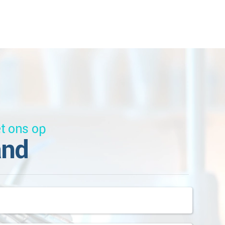
t ons op
and