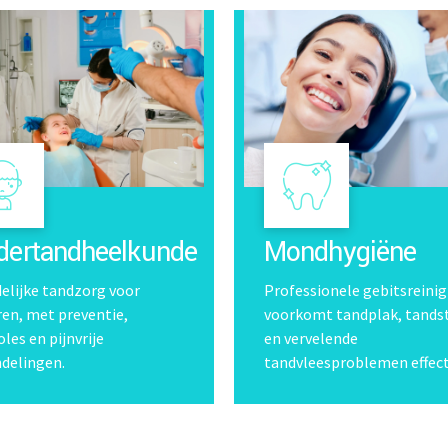
dertandheelkunde
Mondhygiëne
delijke tandzorg voor
Professionele gebitsreinig
ren, met preventie,
voorkomt tandplak, tands
les en pijnvrije
en vervelende
delingen.
tandvleesproblemen effect