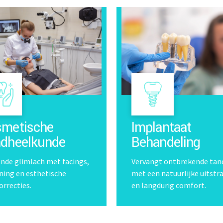
metische
Implantaat
dheelkunde
Behandeling
ende glimlach met facings,
Vervangt ontbrekende tan
ning en esthetische
met een natuurlijke uitstr
orrecties.
en langdurig comfort.