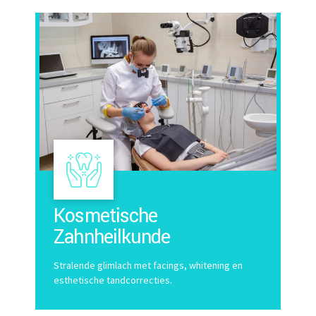
Kosmetische
Zahnheilkunde
Stralende glimlach met facings, whitening en
esthetische tandcorrecties.