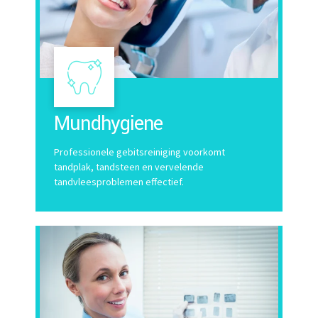
Mundhygiene
Professionele gebitsreiniging voorkomt
tandplak, tandsteen en vervelende
tandvleesproblemen effectief.