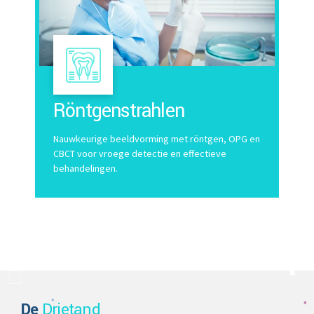
Röntgenstrahlen
Nauwkeurige beeldvorming met röntgen, OPG en
CBCT voor vroege detectie en effectieve
behandelingen.
De
Drietand