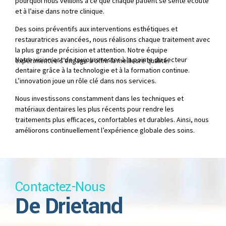
pourquoi nous veillons à ce que chaque patient se sente écouté
et à l’aise dans notre clinique.
9
Des soins préventifs aux interventions esthétiques et
restauratrices avancées, nous réalisons chaque traitement avec
0
la plus grande précision et attention. Notre équipe
Notre vision est de toujours rester à la pointe du secteur
expérimentée s’engage à offrir la meilleure qualité.
dentaire grâce à la technologie et à la formation continue.
L’innovation joue un rôle clé dans nos services.
Nous investissons constamment dans les techniques et
matériaux dentaires les plus récents pour rendre les
traitements plus efficaces, confortables et durables. Ainsi, nous
améliorons continuellement l’expérience globale des soins.
Contactez-Nous
De Drietand