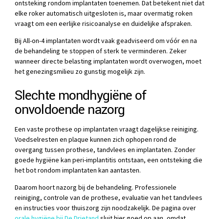
ontsteking rondom implantaten toenemen. Dat betekent niet dat
elke roker automatisch uitgesloten is, maar overmatig roken
vraagt om een eerlijke risicoanalyse en duidelijke afspraken.
Bij All-on-4 implantaten wordt vaak geadviseerd om vóór en na
de behandeling te stoppen of sterk te verminderen. Zeker
wanneer directe belasting implantaten wordt overwogen, moet
het genezingsmilieu zo gunstig mogelijk zijn.
Slechte mondhygiëne of
onvoldoende nazorg
Een vaste prothese op implantaten vraagt dagelijkse reiniging.
Voedselresten en plaque kunnen zich ophopen rond de
overgang tussen prothese, tandvlees en implantaten. Zonder
goede hygiëne kan peri-implantitis ontstaan, een ontsteking die
het bot rondom implantaten kan aantasten.
Daarom hoort nazorg bij de behandeling. Professionele
reiniging, controle van de prothese, evaluatie van het tandvlees
en instructies voor thuiszorg zijn noodzakelijk. De pagina over
orale hygiëne bij De Drietand
sluit hier goed op aan, omdat