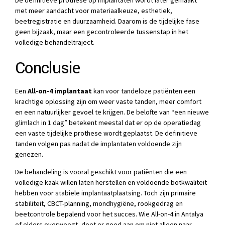
met meer aandacht voor materiaalkeuze, esthetiek,
beetregistratie en duurzaamheid. Daarom is de tijdelijke fase
geen bijzaak, maar een gecontroleerde tussenstap in het
volledige behandeltraject.
Conclusie
Een
All-on-4 implantaat
kan voor tandeloze patiënten een
krachtige oplossing zijn om weer vaste tanden, meer comfort
en een natuurlijker gevoel te krijgen. De belofte van “een nieuwe
glimlach in 1 dag” betekent meestal dat er op de operatiedag
een vaste tijdelijke prothese wordt geplaatst. De definitieve
tanden volgen pas nadat de implantaten voldoende zijn
genezen.
De behandeling is vooral geschikt voor patiënten die een
volledige kaak willen laten herstellen en voldoende botkwaliteit
hebben voor stabiele implantaatplaatsing. Toch zijn primaire
stabiliteit, CBCT-planning, mondhygiëne, rookgedrag en
beetcontrole bepalend voor het succes. Wie All-on-4 in Antalya
of elders overweegt, doet er goed aan om niet alleen naar