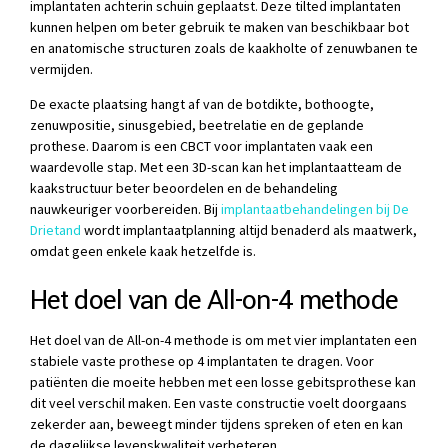
implantaten achterin schuin geplaatst. Deze tilted implantaten
kunnen helpen om beter gebruik te maken van beschikbaar bot
en anatomische structuren zoals de kaakholte of zenuwbanen te
vermijden.
De exacte plaatsing hangt af van de botdikte, bothoogte,
zenuwpositie, sinusgebied, beetrelatie en de geplande
prothese. Daarom is een CBCT voor implantaten vaak een
waardevolle stap. Met een 3D-scan kan het implantaatteam de
kaakstructuur beter beoordelen en de behandeling
nauwkeuriger voorbereiden. Bij
implantaatbehandelingen bij De
Drietand
wordt implantaatplanning altijd benaderd als maatwerk,
omdat geen enkele kaak hetzelfde is.
Het doel van de All-on-4 methode
Het doel van de All-on-4 methode is om met vier implantaten een
stabiele vaste prothese op 4 implantaten te dragen. Voor
patiënten die moeite hebben met een losse gebitsprothese kan
dit veel verschil maken. Een vaste constructie voelt doorgaans
zekerder aan, beweegt minder tijdens spreken of eten en kan
de dagelijkse levenskwaliteit verbeteren.